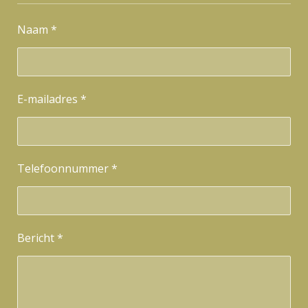
a
t
Naam *
s
A
p
p
E-mailadres *
Telefoonnummer *
Bericht *