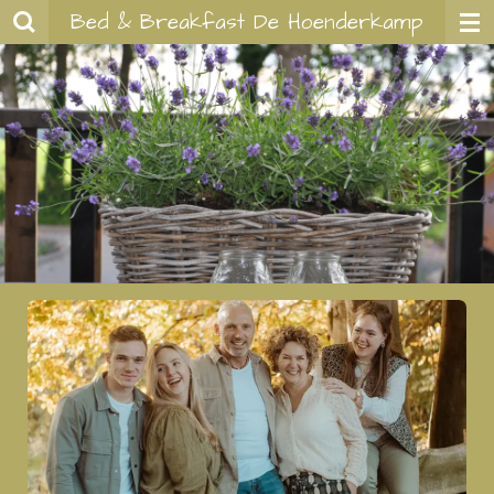
Bed & Breakfast De Hoenderkamp
Ga
direct
naar
de
hoofdinhoud